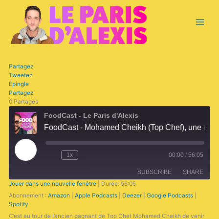
Aller
Main
au
contenu
Menu
Partagez
Tweetez
Épingle
Partagez
0
Partages
Rewind
Fast
10
Forward
FoodCast - Le Paris d'Alexis
Seconds
30
seconds
FoodCast - Mohamed Cheikh (Top Chef), une réussite loin des clichés
Play
Episode
1x
00:00
/
56:05
SUBSCRIBE
SHARE
Jouer dans une nouvelle fenêtre
|
Durée: 56:05
Abonnement :
Amazon
|
Apple Podcasts
|
Deezer
|
Google Podcasts
|
SHARE
Amazon
Apple Podcasts
Spotify
Deezer
Google Podcasts
C’est au tour de l’ancien gagnant de Top Chef Mohamed Cheikh de venir