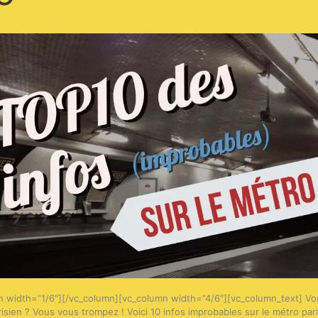
 width=”1/6″][/vc_column][vc_column width=”4/6″][vc_column_text] Vo
isien ? Vous vous trompez ! Voici 10 infos improbables sur le métro par