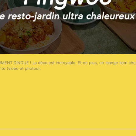
MENT DINGUE ! La déco est incroyable. Et en plus, on mange bien chez
nte (vidéo et photos).