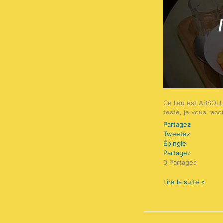
Ce lieu est ABSOLU
testé, je vous raco
Partagez
Tweetez
Épingle
Partagez
0
Partages
Lire la suite »