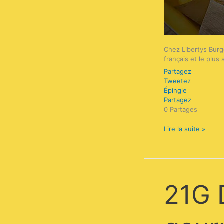
Chez Libertys Burg
français et le plus 
Partagez
Tweetez
Épingle
Partagez
0
Partages
Lire la suite »
21G
21G 
Dumpling,
balade
gourmande
autour