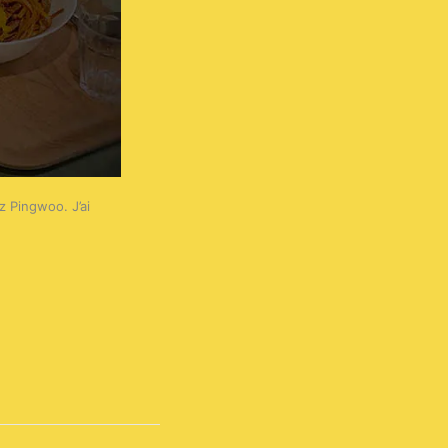
 Pingwoo. J’ai