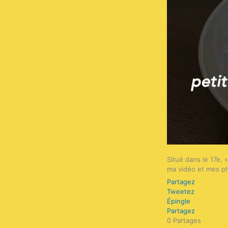
Situé dans le 17e, 
ma vidéo et mes p
Partagez
Tweetez
Épingle
Partagez
0
Partages