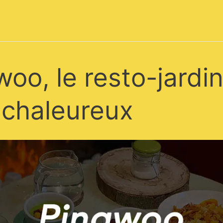
oo, le resto-jardi
a chaleureux