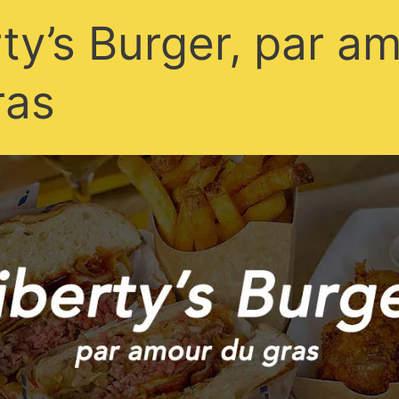
ty’s Burger, par a
ras