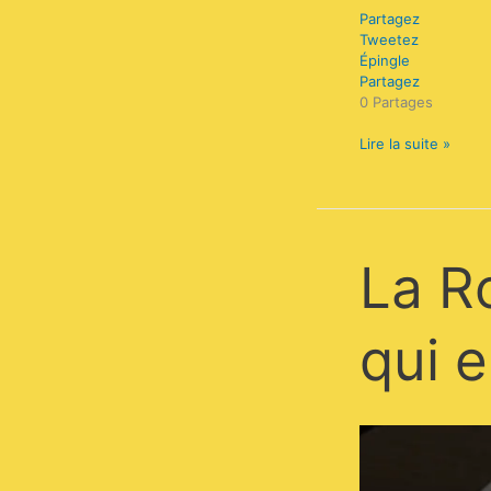
Partagez
Tweetez
Épingle
Partagez
0
Partages
Lire la suite »
La
La Ro
Rosa,
petit
resto
qui e
italien
qui
en
a
sous
la
botte