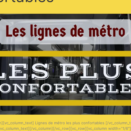
][vc_column_text] Lignes de métro les plus confortables [/vc_column_t
/vc_column_text][/vc_column][/vc_row][vc_row][vc_column width=”1/6″