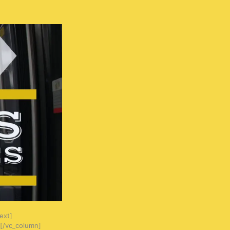
ext]
][/vc_column]