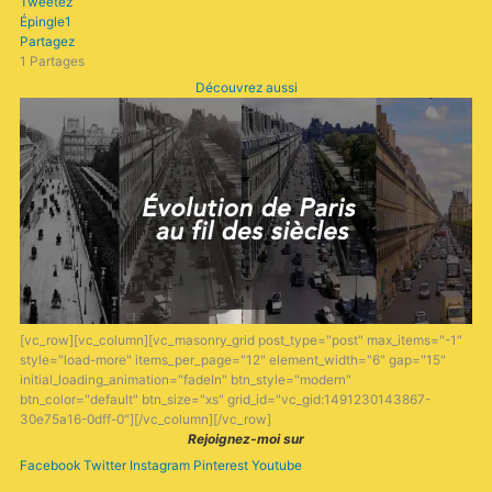
Tweetez
Épingle
1
Partagez
1
Partages
Découvrez aussi
[vc_row][vc_column][vc_masonry_grid post_type="post" max_items="-1"
style="load-more" items_per_page="12" element_width="6" gap="15"
initial_loading_animation="fadeIn" btn_style="modern"
btn_color="default" btn_size="xs" grid_id="vc_gid:1491230143867-
30e75a16-0dff-0"][/vc_column][/vc_row]
Rejoignez-moi sur
Facebook
Twitter
Instagram
Pinterest
Youtube