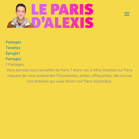
Aller
Main
au
contenu
Menu
Partagez
Tweetez
Épingle
1
Partagez
1
Partages
Vous pensiez tout connaître de Paris ? Alors ces 3 infos insolites sur Paris
risquent de vous surprendre ! Etonnantes, drôles, effrayantes, découvrez
ces histoires qui vous feront voir Paris autrement.