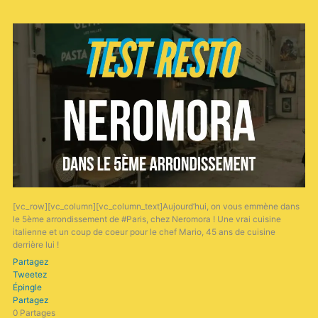
[vc_row][vc_column][vc_column_text]Aujourd’hui, on vous emmène dans
le 5ème arrondissement de #Paris, chez Neromora ! Une vrai cuisine
italienne et un coup de coeur pour le chef Mario, 45 ans de cuisine
derrière lui !
Partagez
Tweetez
Épingle
Partagez
0
Partages