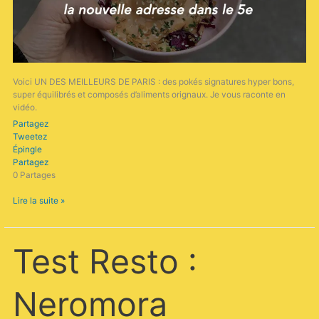
Voici UN DES MEILLEURS DE PARIS : des pokés signatures hyper bons,
super équilibrés et composés d’aliments orignaux. Je vous raconte en
vidéo.
Partagez
Tweetez
Épingle
Partagez
0
Partages
Lire la suite »
Test
Test Resto :
Resto
:
Neromora
Neromora