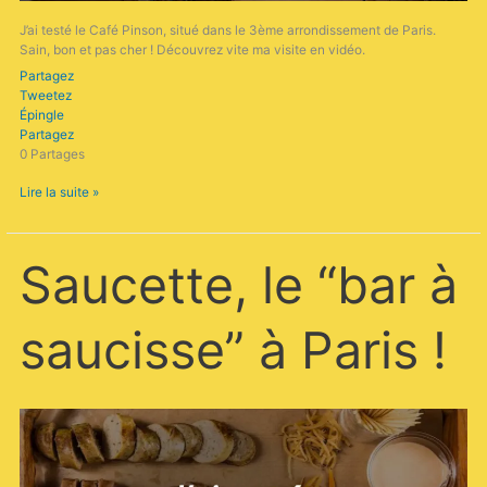
J’ai testé le Café Pinson, situé dans le 3ème arrondissement de Paris.
Sain, bon et pas cher ! Découvrez vite ma visite en vidéo.
Partagez
Tweetez
Épingle
Partagez
0
Partages
Lire la suite »
Saucette,
Saucette, le “bar à
le
“bar
à
saucisse” à Paris !
saucisse”
à
Paris
!