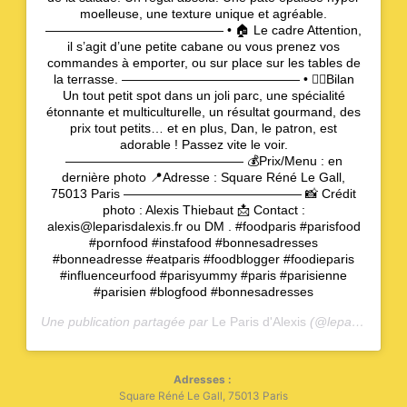
moelleuse, une texture unique et agréable.
—————————————— • 🏠 Le cadre Attention,
il s’agit d’une petite cabane ou vous prenez vos
commandes à emporter, ou sur place sur les tables de
la terrasse. —————————————— • 🙋‍♂️Bilan
Un tout petit spot dans un joli parc, une spécialité
étonnante et multiculturelle, un résultat gourmand, des
prix tout petits… et en plus, Dan, le patron, est
adorable ! Passez vite le voir.
—————————————— 💰Prix/Menu : en
dernière photo 📍Adresse : Square Réné Le Gall,
75013 Paris —————————————— 📸 Crédit
photo : Alexis Thiebaut 📩 Contact :
alexis@leparisdalexis.fr ou DM . #foodparis #parisfood
#pornfood #instafood #bonnesadresses
#bonneadresse #eatparis #foodblogger #foodieparis
#influenceurfood #parisyummy #paris #parisienne
#parisien #blogfood #bonnesadresses
Une publication partagée par
Le Paris d'Alexis
(@leparisdalexis) le
Adresses :
Square Réné Le Gall, 75013 Paris