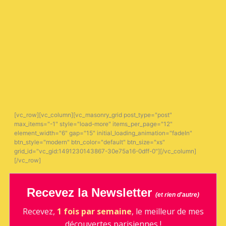
[vc_row][vc_column][vc_masonry_grid post_type="post"
max_items="-1" style="load-more" items_per_page="12"
element_width="6" gap="15" initial_loading_animation="fadeIn"
btn_style="modern" btn_color="default" btn_size="xs"
grid_id="vc_gid:1491230143867-30e75a16-0dff-0"][/vc_column]
[/vc_row]