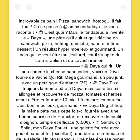
Incroyable ce pain ! Pizza, sandwich, hotdog… il fait
tout ! Ca se passe à @lamaisondudaya , je vous
raconte ⤵️ • 🧐 C’est quoi ? Dan, le fondateur, a inventé
le « Daya », une pâte qu’il cuit et qu’il décline en
sandwich, pizza, hotdog, omelette, naan et même
dessert ! Un résultat hyper moelleux et gourmand. Un
pain qui se veut être multiculturel, car il s’inspire du
Lafa israélien et du Lavash iranien.
—————————————— • 🥞 Daya qui rit : Un
peu comme le cheese naan indien, voici un Daya
fourré de Vache Qui Rit. Méga gourmand, un peu junk,
avec un petit gout d’enfance (3€). • 🍕 Daya’Pizz
Toujours la même pâte à Daya, mais cette fois-ci
allongée et recouverte de mozza, tomates et herbes
avant d’être enfournée 10 min. Là encore, ca marche :
c’est bon, moelleux, gourmand. • 🌭 Daya Dog Et hop,
la même pâte mais cette fois-ci fourrée avec une
bonne saucisse de Francfort et recouverte de confit
d’oignon. Simple et efficace (6,50€). • 🥙 Sandwich
Enfin, mon Daya Poulet : une galette fourrée avec
poulet pané et frit (excellent), une burrata crémeuse et
de la salade. Un régal absolu. Une pâte épaisse hyper