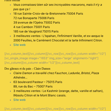
Pierre Hermé
Vous connaissez bien sûr ses incroyables macarons, mais il n’y a
pas que ça !
18 rue Sainte-Croix-de-la-Bretonnerie 75004 Paris
72 rue Bonaparte 75006 Paris
39 avenue de l’Opéra 75002 Paris
4 rue Cambon 75001 Paris
185 rue de Vaugirard 75015 Paris
3 meilleures ventes : L’Ispahan, l’Infiniment Vanille, et ex-aequo le
2000 Feuilles, le Carrément Chocolat et la tarte Infiniment Citron.
Site web
[/vc_column_text][/vc_column][/vc_row][vc_row][vc_column width=”1/2″]
[vc_single_image image=”1653″ img_size=”large” alignment=”right”]
[/vc_column][vc_column width=”1/2″][vc_column_text]
Des gâteaux et du pain – Claire Damon
Claire Damon a travaillé chez Fauchon, Ladurée, Bristol, Plaza
Athénée…
63 boulevard Pasteur – 75015 Paris
89, rue du Bac – 75007 Paris
3 meilleures ventes : Le Kashmir (orange, datte, vanille et safran),
l’Absolu Citron et le Mont Blanc cassis.
Site web
[/vc_column_text][/vc_column][/vc_row][vc_row][vc_column width=”1/2″]