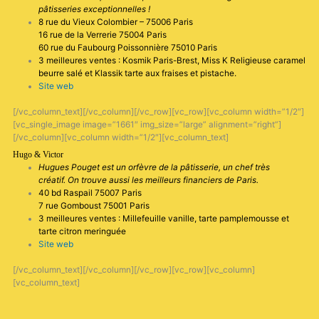
pâtisseries exceptionnelles !
8 rue du Vieux Colombier – 75006 Paris
16 rue de la Verrerie 75004 Paris
60 rue du Faubourg Poissonnière 75010 Paris
3 meilleures ventes : Kosmik Paris-Brest, Miss K Religieuse caramel
beurre salé et Klassik tarte aux fraises et pistache.
Site web
[/vc_column_text][/vc_column][/vc_row][vc_row][vc_column width=”1/2″]
[vc_single_image image=”1661″ img_size=”large” alignment=”right”]
[/vc_column][vc_column width=”1/2″][vc_column_text]
Hugo & Victor
Hugues Pouget est un orfèvre de la pâtisserie, un chef très
créatif. On trouve aussi les meilleurs financiers de Paris.
40 bd Raspail 75007 Paris
7 rue Gomboust 75001 Paris
3 meilleures ventes : Millefeuille vanille, tarte pamplemousse et
tarte citron meringuée
Site web
[/vc_column_text][/vc_column][/vc_row][vc_row][vc_column]
[vc_column_text]