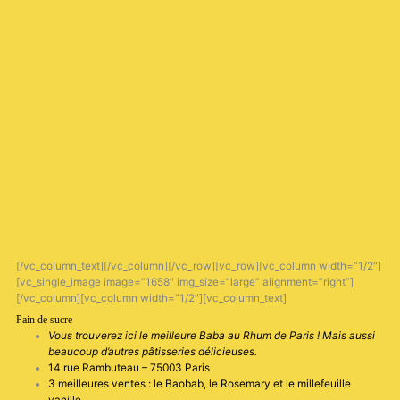
[/vc_column_text][/vc_column][/vc_row][vc_row][vc_column width=”1/2″]
[vc_single_image image=”1658″ img_size=”large” alignment=”right”]
[/vc_column][vc_column width=”1/2″][vc_column_text]
Pain de sucre
Vous trouverez ici le meilleure Baba au Rhum de Paris ! Mais aussi
beaucoup d’autres pâtisseries délicieuses.
14 rue Rambuteau – 75003 Paris
3 meilleures ventes : le Baobab, le Rosemary et le millefeuille
vanille