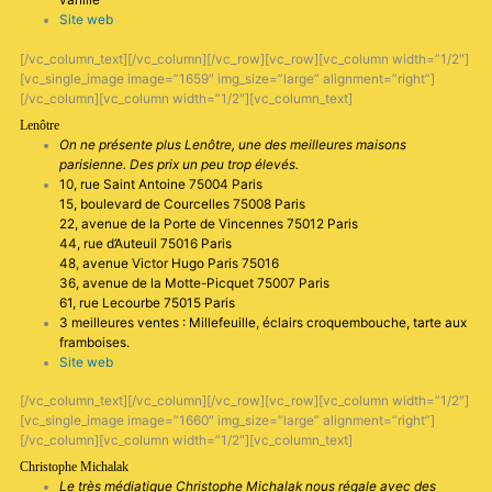
Site web
[/vc_column_text][/vc_column][/vc_row][vc_row][vc_column width=”1/2″]
[vc_single_image image=”1659″ img_size=”large” alignment=”right”]
[/vc_column][vc_column width=”1/2″][vc_column_text]
Lenôtre
On ne présente plus Lenôtre, une des meilleures maisons
parisienne. Des prix un peu trop élevés.
10, rue Saint Antoine 75004 Paris
15, boulevard de Courcelles 75008 Paris
22, avenue de la Porte de Vincennes 75012 Paris
44, rue d’Auteuil 75016 Paris
48, avenue Victor Hugo Paris 75016
36, avenue de la Motte-Picquet 75007 Paris
61, rue Lecourbe 75015 Paris
3 meilleures ventes : Millefeuille, éclairs croquembouche, tarte aux
framboises.
Site web
[/vc_column_text][/vc_column][/vc_row][vc_row][vc_column width=”1/2″]
[vc_single_image image=”1660″ img_size=”large” alignment=”right”]
[/vc_column][vc_column width=”1/2″][vc_column_text]
Christophe Michalak
Le très médiatique Christophe Michalak nous régale avec des