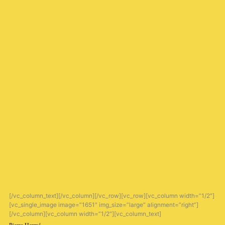
[/vc_column_text][/vc_column][/vc_row][vc_row][vc_column width=”1/2″]
[vc_single_image image=”1651″ img_size=”large” alignment=”right”]
[/vc_column][vc_column width=”1/2″][vc_column_text]