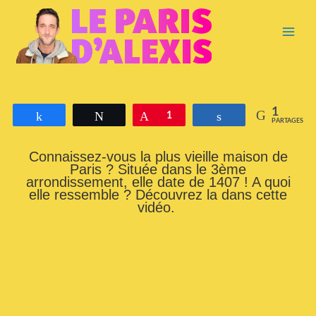
Aller
Main
au
contenu
Menu
1
Partagez
Tweetez
Épingle
1
Partagez
PARTAGES
Connaissez-vous la plus vieille maison de
Paris ? Située dans le 3ème
arrondissement, elle date de 1407 ! A quoi
elle ressemble ? Découvrez la dans cette
vidéo.