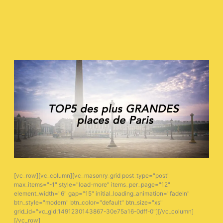
[vc_row][vc_column][vc_masonry_grid post_type="post"
max_items="-1" style="load-more" items_per_page="12"
element_width="6" gap="15" initial_loading_animation="fadeIn"
btn_style="modern" btn_color="default" btn_size="xs"
grid_id="vc_gid:1491230143867-30e75a16-0dff-0"][/vc_column]
[/vc_row]