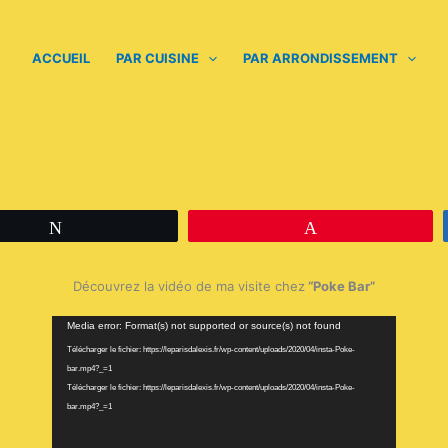
ACCUEIL
PAR CUISINE
PAR ARRONDISSEMENT
Tweetez
Épingle
Découvrez la vidéo de ma visite chez
“
Poke Bar”
Lecteur
Media error: Format(s) not supported or source(s) not found
vidéo
Télécharger le fichier: https://leparisdalexis.fr/wp-content/uploads/2020/04/insta-Poke-
bar.mp4?_=1
Télécharger le fichier: https://leparisdalexis.fr/wp-content/uploads/2020/04/insta-Poke-
bar.mp4?_=1