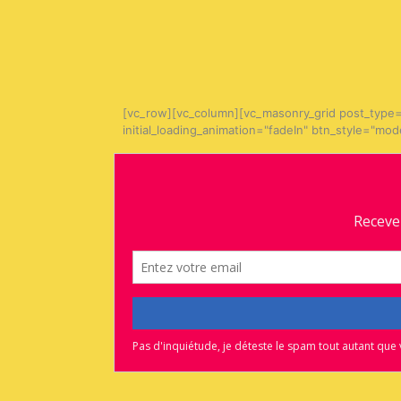
[vc_row][vc_column][vc_masonry_grid post_type=
initial_loading_animation="fadeIn" btn_style="mo