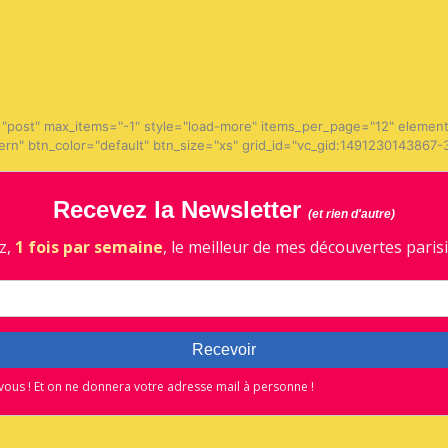
"post" max_items="-1" style="load-more" items_per_page="12" elemen
dern" btn_color="default" btn_size="xs" grid_id="vc_gid:1491230143867