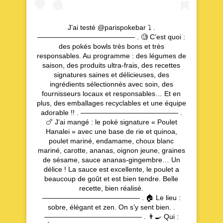
J’ai testé @parispokebar ⤵️ .
—————————————— . 🧐 C’est quoi :
des pokés bowls très bons et très
responsables. Au programme : des légumes de
saison, des produits ultra-frais, des recettes
signatures saines et délicieuses, des
ingrédients sélectionnés avec soin, des
fournisseurs locaux et responsables… Et en
plus, des emballages recyclables et une équipe
adorable !! . —————————————— .
🍗 J’ai mangé : le poké signature « Poulet
Hanalei » avec une base de rie et quinoa,
poulet mariné, endamame, choux blanc
mariné, carotte, ananas, oignon jeune, graines
de sésame, sauce ananas-gingembre… Un
délice ! La sauce est excellente, le poulet a
beaucoup de goût et est bien tendre. Belle
recette, bien réalisé.
—————————————— . 🏠 Le lieu :
sobre, élégant et zen. On s’y sent bien. .
—————————————— . 👨‍🍳 Qui :