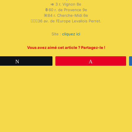
🥑 3 r. Vignon 8e
🍍60 r. de Provence 9e
🌺84 r. Cherche-Midi 6e
🏄🏽‍♂️36 av. de l’Europe Levallois Perret.
Site :
cliquez ici
Vous avez aimé cet article ? Partagez-le !
Tweetez
Épingle