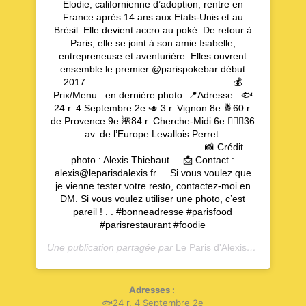
Élodie, californienne d’adoption, rentre en
France après 14 ans aux Etats-Unis et au
Brésil. Elle devient accro au poké. De retour à
Paris, elle se joint à son amie Isabelle,
entrepreneuse et aventurière. Elles ouvrent
ensemble le premier @parispokebar début
2017. —————————————— . 💰
Prix/Menu : en dernière photo. 📍Adresse : 🐟
24 r. 4 Septembre 2e 🥑 3 r. Vignon 8e 🍍60 r.
de Provence 9e 🌺84 r. Cherche-Midi 6e 🏄🏽‍♂️36
av. de l’Europe Levallois Perret.
—————————————— . 📸 Crédit
photo : Alexis Thiebaut . . 📩 Contact :
alexis@leparisdalexis.fr . . Si vous voulez que
je vienne tester votre resto, contactez-moi en
DM. Si vous voulez utiliser une photo, c’est
pareil ! . . #bonneadresse #parisfood
#parisrestaurant #foodie
Une publication partagée par
Le Paris d'Alexis
(@leparisdale
Adresses :
🐟24 r. 4 Septembre 2e