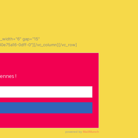
t_width="6" gap="15"
-30e75a16-0dff-0"][/vc_column][/vc_row]