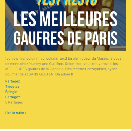
[vc_row][vc_column][vc_column_text] En plein coeur du Marais, je vous
emmène chez Yummy and Guiltfree. Selon-moi, vous trouverez ici les
MEILLEURES gaufres de la Capitale. Des recettes incroyables, hyper
gourmande et SANS GLUTEN. On adore !!
Partagez
Tweetez
Épingle
Partagez
0
Partages
Lire la suite »