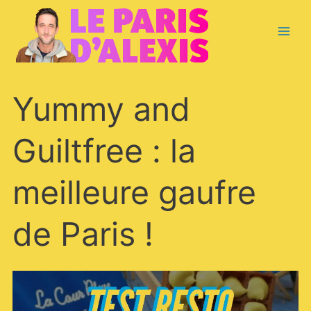
Aller
Main
au
contenu
Menu
Yummy
Yummy and
and
Guiltfree
:
Guiltfree : la
la
meilleure
gaufre
meilleure gaufre
de
Paris
!
de Paris !