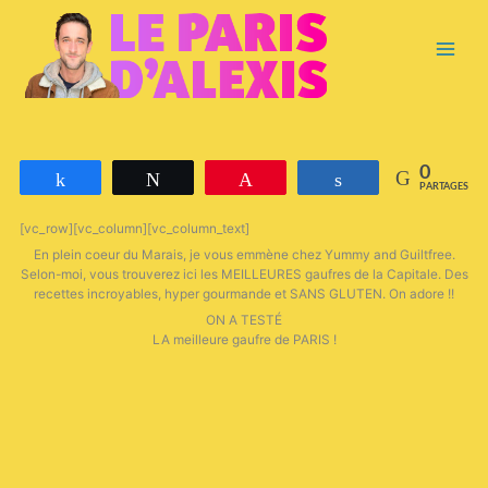
Aller
Main
au
contenu
Menu
0
Partagez
Tweetez
Épingle
Partagez
PARTAGES
[vc_row][vc_column][vc_column_text]
En plein coeur du Marais, je vous emmène chez Yummy and Guiltfree.
Selon-moi, vous trouverez ici les MEILLEURES gaufres de la Capitale. Des
recettes incroyables, hyper gourmande et SANS GLUTEN. On adore !!
ON A TESTÉ
LA meilleure gaufre de PARIS !