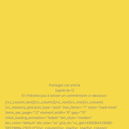
Partagez cet article
[sgmb id=1]
Et n’hésites pas à laisser un commentaire ci-dessous !
[/vc_column_text][/vc_column][/vc_row][vc_row][vc_column]
[vc_masonry_grid post_type=”post” max_items=”-1″ style=”load-more”
items_per_page=”12″ element_width=”6″ gap=”15″
initial_loading_animation=”fadeIn” btn_style=”modern”
btn_color=”default” btn_size=”xs” grid_id=”vc_gid:1490084439085-
5831989a-7503-0″][/vc_column][/vc_row][vc_row][vc_column]