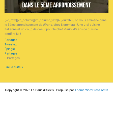
[vc_row][vc_column][vc_column_text]Aujourd’hui, on vous emmène dans
le 5ème arrondissement de #Paris, chez Neromora ! Une vrai cuisine
italienne et un coup de coeur pour le chef Mario, 45 ans de cuisine
derrière lui !
Partagez
Tweetez
Épingle
Partagez
0
Partages
Lire la suite »
Copyright © 2026 Le Paris d'Alexis | Propulsé par
Thème WordPress Astra