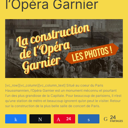
l’Opéra Garnier
Garnier
[vc_row][vc_column][vc_column_text] Situé au coeur du Paris
Haussmannien, l’Opéra Garnier est un monument méconnu et pourtant
l’un des plus grandiose de la Capitale. Pour beaucoup de parisiens, il n’est
qu’une station de métro et beaucoup ignorent qu’on peut le visiter. Retour
sur la construction de la plus belle salle de concert de Paris.
24
Partagez
Tweetez
Épingle
24
Partagez
PARTAGES