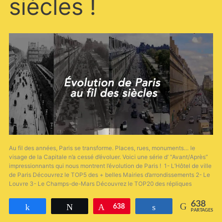
siècles !
Au fil des années, Paris se transforme. Places, rues, monuments… le
visage de la Capitale n’a cessé d’évoluer. Voici une série d’ “Avant/Après”
impressionnants qui nous montrent l’évolution de Paris ! 1- L’Hôtel de ville
de Paris Découvrez le TOP5 des + belles Mairies d’arrondissements 2- Le
Louvre 3- Le Champs-de-Mars Découvrez le TOP20 des répliques
638
Partagez
Tweetez
Épingle
638
Partagez
PARTAGES