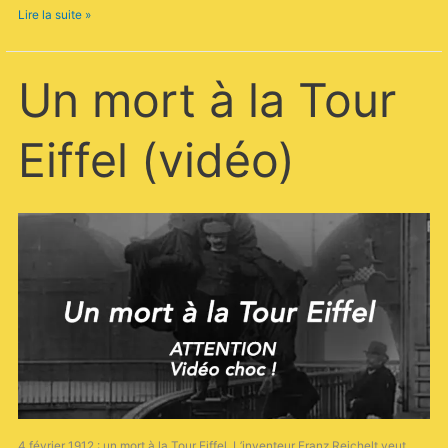
Lire la suite »
Un
Un mort à la Tour
mort
à
la
Eiffel (vidéo)
Tour
Eiffel
(vidéo)
4 février 1912 : un mort à la Tour Eiffel. L’inventeur Franz Reichelt veut