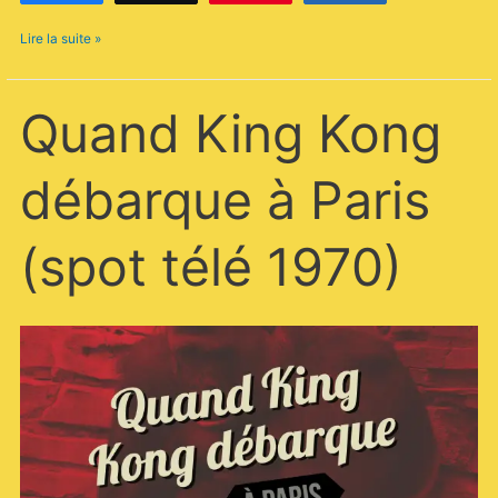
Lire la suite »
Quand
Quand King Kong
King
Kong
débarque
débarque à Paris
à
Paris
(spot
(spot télé 1970)
télé
1970)