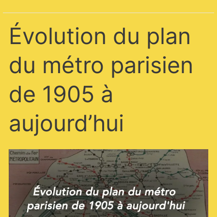
Évolution
Évolution du plan
du
plan
du
du métro parisien
métro
parisien
de
de 1905 à
1905
à
aujourd’hui
aujourd’hui