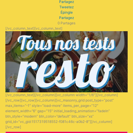
Partagez
Tweetez
Épingle
Partagez
0
Partages
[/vc_column_text][vc_column_text]
[/vc_column_text][/vc_column][vc_column width=”1/6″][/vc_column]
[/vc_row][vc_row][vc_column][vc_masonry_grid post_type=”post”
max_items=”-1″ style=”load-more” items_per_page=”12″
element_width=”6″ gap=”15″ initial_loading_animation=”fadeIn”
btn_style=”modern” btn_color=”default” btn_size=”xs”
grid_id=”vc_gid:1517319518552-f081c46c-a0b2-8″][/vc_column]
[/vc_row]