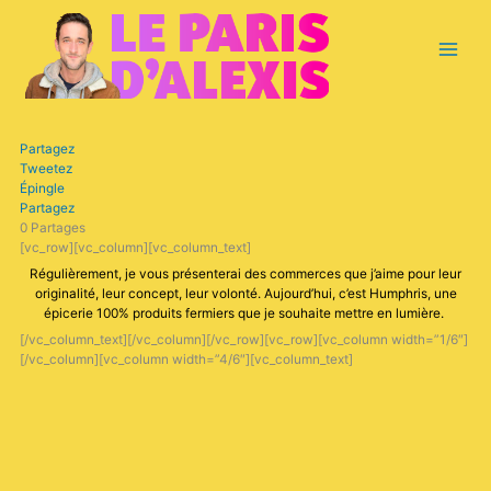
Aller
Main
au
contenu
Menu
Partagez
Tweetez
Épingle
Partagez
0
Partages
[vc_row][vc_column][vc_column_text]
Régulièrement, je vous présenterai des commerces que j’aime pour leur
originalité, leur concept, leur volonté. Aujourd’hui, c’est Humphris, une
épicerie 100% produits fermiers que je souhaite mettre en lumière.
[/vc_column_text][/vc_column][/vc_row][vc_row][vc_column width=”1/6″]
[/vc_column][vc_column width=”4/6″][vc_column_text]