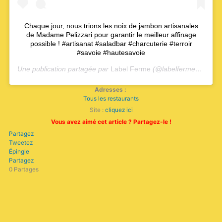
Chaque jour, nous trions les noix de jambon artisanales
de Madame Pelizzari pour garantir le meilleur affinage
possible ! #artisanat #saladbar #charcuterie #terroir
#savoie #hautesavoie
Une publication partagée par
Label Ferme
(@labelferme) le
9 Se
Adresses :
Tous les restaurants
Site :
cliquez ici
Vous avez aimé cet article ? Partagez-le !
Partagez
Tweetez
Épingle
Partagez
0
Partages