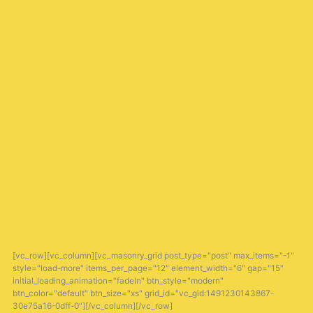
[vc_row][vc_column][vc_masonry_grid post_type="post" max_items="-1"
style="load-more" items_per_page="12" element_width="6" gap="15"
initial_loading_animation="fadeIn" btn_style="modern"
btn_color="default" btn_size="xs" grid_id="vc_gid:1491230143867-
30e75a16-0dff-0"][/vc_column][/vc_row]