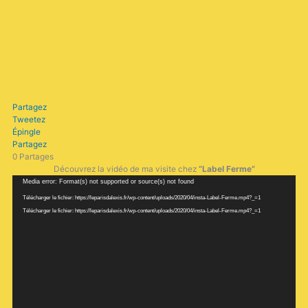
Partagez
Tweetez
Épingle
Partagez
0
Partages
Découvrez la vidéo de ma visite chez
“
Label Ferme”
Lecteur
Media error: Format(s) not supported or source(s) not found
vidéo
Télécharger le fichier: https://leparisdalexis.fr/wp-content/uploads/2020/04/insta-Label-Ferme.mp4?_=1
Télécharger le fichier: https://leparisdalexis.fr/wp-content/uploads/2020/04/insta-Label-Ferme.mp4?_=1