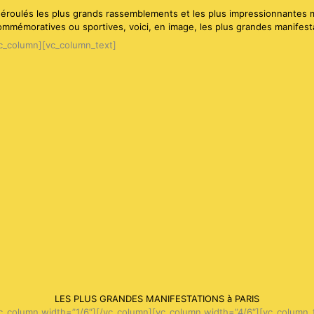
nt déroulés les plus grands rassemblements et les plus impressionnantes m
ommémoratives ou sportives, voici, en image, les plus grandes manifesta
c_column][vc_column_text]
LES PLUS GRANDES MANIFESTATIONS à PARIS
c_column width=”1/6″][/vc_column][vc_column width=”4/6″][vc_column_