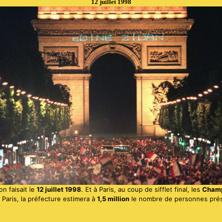
12 juillet 1998
on faisait le
12 juillet 1998
. Et à Paris, au coup de sifflet final, les
Champ
A Paris, la préfecture estimera à
1,5 million
le nombre de personnes prés