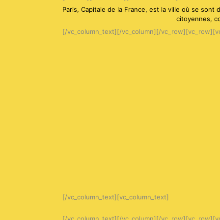
Paris, Capitale de la France, est la ville où se so
citoyennes, c
[/vc_column_text][/vc_column][/vc_row][vc_row][v
[/vc_column_text][vc_column_text]
[/vc_column_text][/vc_column][/vc_row][vc_row][v