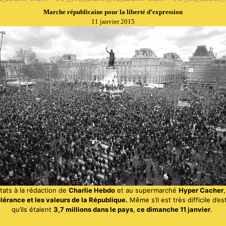
Marche républicaine pour la liberté d’expression
11 janvier 2015
tats à la rédaction de
Charlie Hebdo
et au supermarché
Hyper Cacher
tolérance et les valeurs de la République.
Même s’il est très difficile d’
qu’ils étaient
3,7 millions dans le pays
,
ce dimanche 11 janvier
.