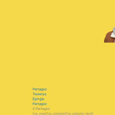
Aller
au
contenu
Partagez
Tweetez
Épingle
Partagez
0
Partages
[vc_row][vc_column][vc_column_text]