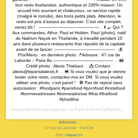
bon resto thaïlandais, authentique et 100% maison. Un
accueil très souriant et chaleureux, un service rapide
(malgré le monde), des bons petits plats. Attention, le
resto est pris d’assaut au déjeuner. C’est vite complet,
venez tôt ! . —————————————— . 👨‍🍳 Qui ?
Aux commandes, Athur, Paul et Holden. Paul (photo), natif
de Nakhon Nayok en Thaïlande, à travaillé pendant 10
ans dans plusieurs restaurants thaï réputés de la capitale
avant de se lancer. —————————————— . 💰
Prix/Menu : en dernière photo 📍Adresse : 47 rue de
Laborde – Paris 8e —————————————— . . 📸
Crédit photo : Alexis Thiebaut . . 📩 Contact :
alexis@leparisdalexis.fr . . 🍔 Si vous voulez que je vienne
tester votre resto, contactez-moi en DM. Si vous voulez
utiliser une photo, c’est pareil ! . 🚫 Pas de repost sans
autorisation . #foodparis #parisfood #pornfood #instafood
#bonnesadresses #bonneadresse #thai #thaifood
#phadthai
Une publication partagée par
Le Paris d'Alexis
(@leparisdalexis) le
Adresses :
47 rue de Laborde – Paris 8e
Site :
cliquez ici