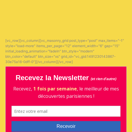
[vc_row][vc_column][vc_masonry_grid post_type="post" max_items="-1"
style="load-more" items_per_page="12" element_width="6" gap="15"
initial_loading_animation="fadeIn" btn_style="modern"
btn_color="default" btn_size="xs" grid_id="vc_gid:1491230143867-
30e75a16-0dff-0"][/vc_column][/vc_row]