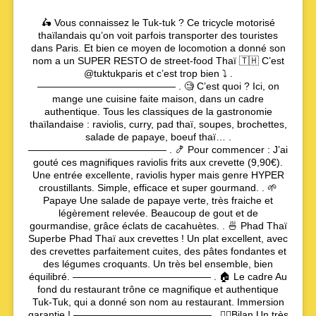
🛵 Vous connaissez le Tuk-tuk ? Ce tricycle motorisé
thaïlandais qu’on voit parfois transporter des touristes
dans Paris. Et bien ce moyen de locomotion a donné son
nom a un SUPER RESTO de street-food Thaï 🇹🇭 C’est
@tuktukparis et c’est trop bien ⤵️ .
—————————————— . 🧐 C’est quoi ? Ici, on
mange une cuisine faite maison, dans un cadre
authentique. Tous les classiques de la gastronomie
thaïlandaise : raviolis, curry, pad thaï, soupes, brochettes,
salade de papaye, boeuf thaï… .
—————————————— . 🍤 Pour commencer : J’ai
gouté ces magnifiques raviolis frits aux crevette (9,90€).
Une entrée excellente, raviolis hyper mais genre HYPER
croustillants. Simple, efficace et super gourmand. . 🌱
Papaye Une salade de papaye verte, très fraiche et
légèrement relevée. Beaucoup de gout et de
gourmandise, grâce éclats de cacahuètes. . 🍜 Phad Thaï
Superbe Phad Thaï aux crevettes ! Un plat excellent, avec
des crevettes parfaitement cuites, des pâtes fondantes et
des légumes croquants. Un très bel ensemble, bien
équilibré. —————————————— . 🏠 Le cadre Au
fond du restaurant trône ce magnifique et authentique
Tuk-Tuk, qui a donné son nom au restaurant. Immersion
garantie ! —————————————— . 🙋‍♂️Bilan Un très